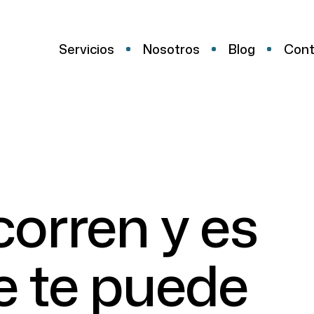
Servicios
Nosotros
Blog
Cont
orren y es
e te puede