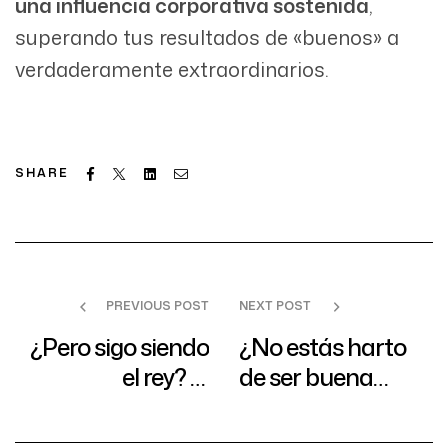
una influencia corporativa sostenida
,
superando tus resultados de «buenos» a
verdaderamente extraordinarios.
Facebook
Twitter
Linkedin
Email
SHARE
PREVIOUS POST
NEXT POST
¿Pero sigo siendo
¿No estás harto
el rey? El
de ser buena
contenido en la
persona?
era de la