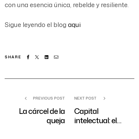
con una esencia única, rebelde y resiliente.
Sigue leyendo el blog
aqui
Facebook
Twitter
Linkedin
Email
SHARE
PREVIOUS POST
NEXT POST
La cárcel de la
Capital
queja
intelectual: el
algoritmo
humano que no se